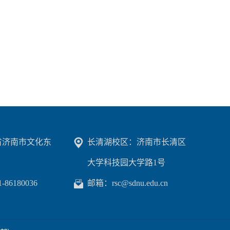
省济南市文化东
长清湖校区：济南市长清区
大学科技园大学路1号
6180036
邮箱：rsc@sdnu.edu.cn