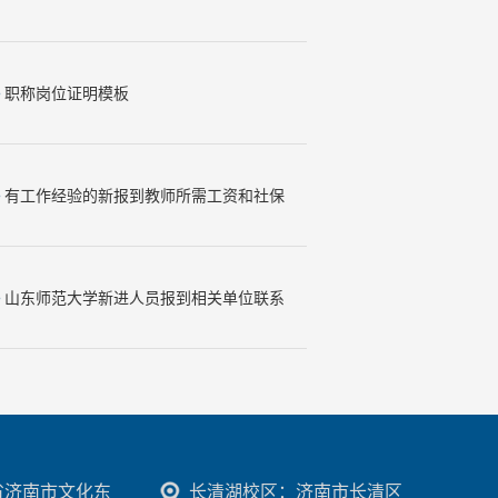
•
职称岗位证明模板
•
有工作经验的新报到教师所需工资和社保
资料
•
山东师范大学新进人员报到相关单位联系
表20181228
省济南市文化东
长清湖校区：济南市长清区