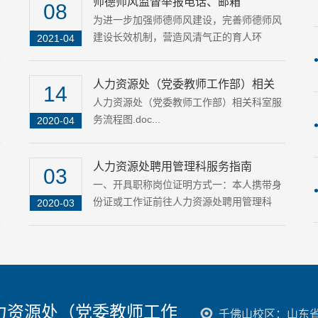
师德师风监督举报电话、邮箱
08
为进一步加强师德师风建设，完善师德师风
建设长效机制，营造风清气正的育人环
2021-04
境，......
人力资源处（党委教师工作部）相关
14
科室服务流程图
人力资源处（党委教师工作部）相关科室服
务流程图.doc...
2020-04
人力资源处聘用管理科服务指南
03
一、开具职称岗位证明方式一：本人携带身
份证或工作证前往人力资源处聘用管理科
2020-03
（......
力资源处（党委教师工作
千佛山校区：山东